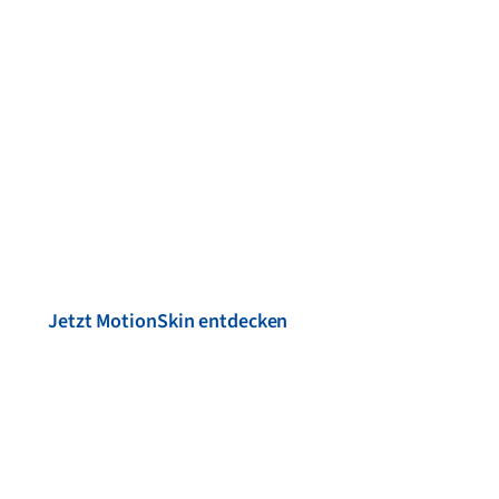
Spürbar stärker.
Spürbar du.
Trainiere smarter, regeneriere schneller und erlebe, wie
Technologie dein Körpergefühl verändert – einfach zuhause
oder unterwegs.
Jetzt MotionSkin entdecken