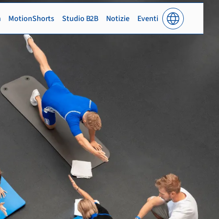
n
MotionShorts
Studio B2B
Notizie
Eventi