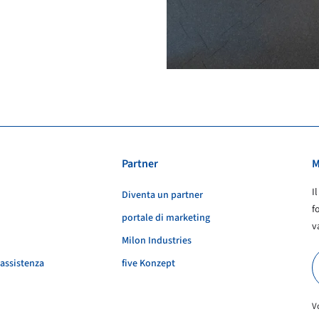
Partner
M
I
Diventa un partner
f
portale di marketing
v
Milon Industries
 assistenza
five Konzept
V