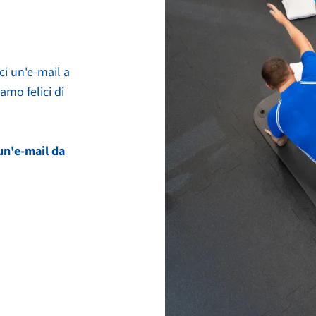
aci un'e-mail a
iamo felici di
 un'e-mail da