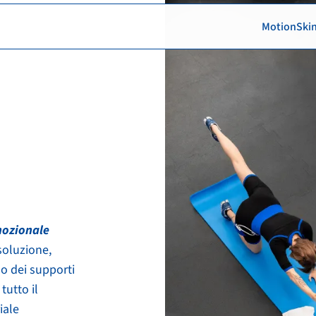
MotionSki
tal
omozionale
isoluzione,
do dei supporti
tutto il
iale